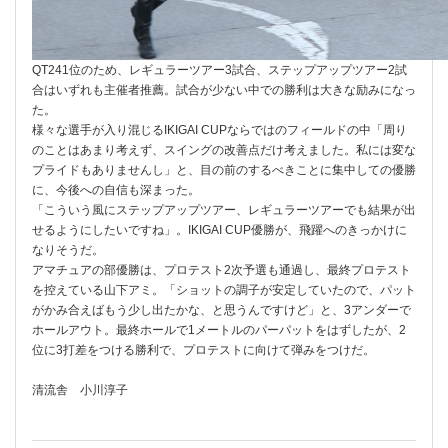
QT241位のため、レギュラーツアー3試合、ステップアップツアー2試
合はいずれも主催者推薦。試合が少ない中での勝利は大きな励みになっ
た。
様々な選手が入り混じるIKIGAI CUPならではのフィールドの中「周り
のことはあまり考えず、スイングの改善点だけ考えました。私には変な
プライドもありませんし」と、目の前のするべきことに集中しての優勝
に、今後への自信も深まった。
「こういう風にステップアップツアー、レギュラーツアーでも結果が出
せるようにしたいですね」。IKIGAI CUP優勝が、飛躍へのきっかけに
なりそうだ。
アマチュアの部優勝は、プロテスト2次予選も通過し、最終プロテスト
を控えている山下アミ。「ショットの調子が安定していたので、パット
がかみ合えばもう少し出たかな、と思うんですけど」と、3アンダーで
ホールアウト。最終ホールで1メートルのパーパットをはずしたが、2
位に3打差をつける勝利で、プロテストに向けて弾みをつけだ。
清流舎 小川淳子