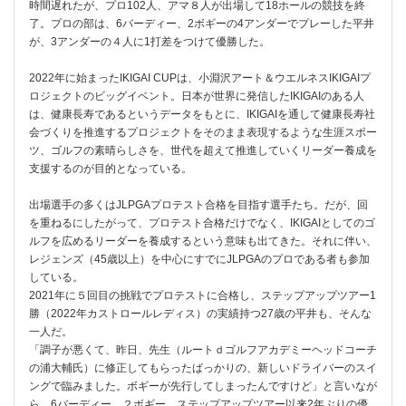
時間遅れたが、プロ102人、アマ８人が出場して18ホールの競技を終
了。プロの部は、6バーディー、2ボギーの4アンダーでプレーした平井
が、3アンダーの４人に1打差をつけて優勝した。
2022年に始まったIKIGAI CUPは、小淵沢アート＆ウエルネスIKIGAIプ
ロジェクトのビッグイベント。日本が世界に発信したIKIGAIのある人
は、健康長寿であるというデータをもとに、IKIGAIを通して健康長寿社
会づくりを推進するプロジェクトをそのまま表現するような生涯スポー
ツ、ゴルフの素晴らしさを、世代を超えて推進していくリーダー養成を
支援するのが目的となっている。
出場選手の多くはJLPGAプロテスト合格を目指す選手たち。だが、回
を重ねるにしたがって、プロテスト合格だけでなく、IKIGAIとしてのゴ
ルフを広めるリーダーを養成するという意味も出てきた。それに伴い、
レジェンズ（45歳以上）を中心にすでにJLPGAのプロである者も参加
している。
2021年に５回目の挑戦でプロテストに合格し、ステップアップツアー1
勝（2022年カストロールレディス）の実績持つ27歳の平井も、そんな
一人だ。
「調子が悪くて、昨日、先生（ルートｄゴルフアカデミーヘッドコーチ
の浦大輔氏）に修正してもらったばっかりの、新しいドライバーのスイ
ングで臨みました。ボギーが先行してしまったんですけど」と言いなが
ら、6バーディー、２ボギー。ステップアップツアー以来2年ぶりの優