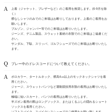
上着（ジャケット、ブレザーなど）のご着用を推奨します。
(6-9
月を除
く）
襟なしシャツのみでのご来場はお断りしております。上着のご着用をお
願いします。
ブルゾン、ジャンパー等でのご来場はお断りいたします。
ジーンズ、デニム製品、スウェット素材の衣類でのご来場はご遠慮くだ
さい。
サンダル、下駄、スリッパ、ゴルフシューズでのご来場はお断りいたし
ます。
プレー中のドレスコードについて教えてください。
ポロカラー、タートルネック、襟高
4
㎝以上のモックネックシャツを着
用ください。
ジャージ、スウェットパンツなど運動競技用衣類の着用はお断りいたし
ます。
極端に短いスカート、パンツの着用はお断りいたします。
半ズボン着用の際はロングソックス、またはくるぶしの隠れるショート
ソックスを着用ください。
ソフトスパイク、スパイクレスシューズのご使用をお願い致します。