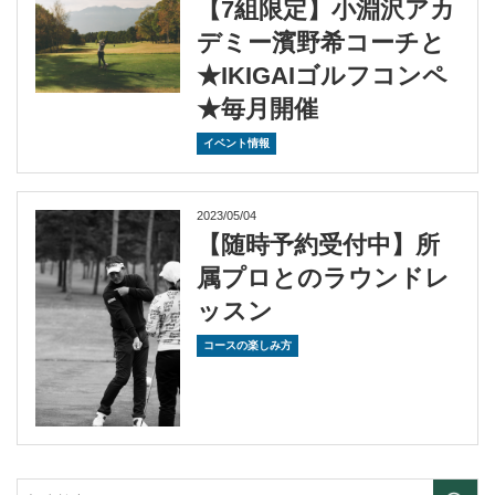
【7組限定】小淵沢アカ
デミー濱野希コーチと
★IKIGAIゴルフコンペ
★毎月開催
イベント情報
2023/05/04
【随時予約受付中】所
属プロとのラウンドレ
ッスン
コースの楽しみ方